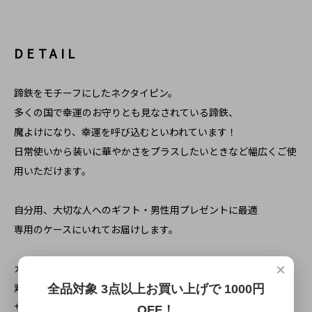
DETAIL
蹄鉄をモチーフにしたネクタイピン。
多くの国で幸運のお守りとも見なされている蹄鉄、
魔よけになり、幸運を呼び込むといわれています！
日常使いから装いに華やかさをプラスしたいときなど幅広くご使
用いただけます。
自分用、大切な人へのギフト・男性用プレゼントに最適
専用のケースにいれてお届けします。
×
カラー: シルバー
素材: 真鍮・ロジウムコーティング
全品対象 3点以上お買い上げで 1000円
サイズ: 約5.5cm x 0.6cm
OFF！