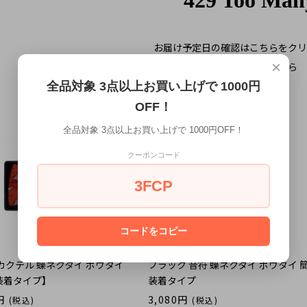
お届け予定日の確認はこちらをクリ
×
ギフトラッピングの詳細はこちら
全品対象 3点以上お買い上げで 1000円
OFF！
全品対象 3点以上お買い上げで 1000円OFF！
クーポンコード
3FCP
コードをコピー
カクテル 蝶ネクタイ ボウタイ
ブラック 音符 蝶ネクタイ ボウタイ 
装着タイプ】
装着タイプ
円
3,080円
(税込)
(税込)