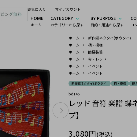
お気に入り
マイアカウント
HOME
CATEGORY
BY PURPOSE
CO
ホーム
カテゴリーから探す
目的・用途から探す
コ
ホーム
新作蝶ネクタイ(ボウタイ)
ホーム
柄・模様
ホーム
簡易装着
ホーム
赤・レッド
ホーム
イベント
ホーム
イベント
新作蝶ネクタイ(ボウタイ)
柄・模様
簡
bd145
レッド 音符 楽譜 
プ】
3,080円
(税込)