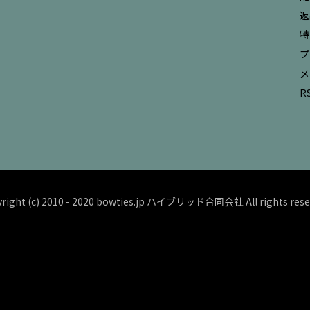
返
特
プ
メ
R
right (c) 2010 - 2020 bowties.jp ハイブリッド合同会社 All rights rese