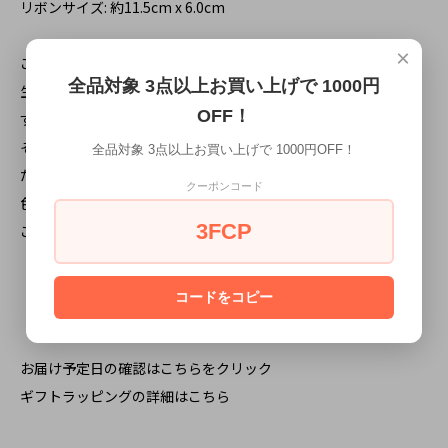
リボンサイズ: 約11.5cm x 6.0cm
×
ご注意：手作り品になりますので、形成時に出来る歪み、
全品対象 3点以上お買い上げで 1000円
生地のずれなど出来る場合がございます。
OFF！
すべて手作りの風合いとなりますので、
それらによる返品、返金等は出来ませんのであらかじめご了承く
全品対象 3点以上お買い上げで 1000円OFF！
ださい。
クーポンコード
色うつりする可能性がございますので、ご注意ください。
3FCP
これら場合の一切の責任は負いかねますのでご了承ください。
コードをコピー
お届け予定日の確認はこちらをクリック
ギフトラッピングの詳細はこちら