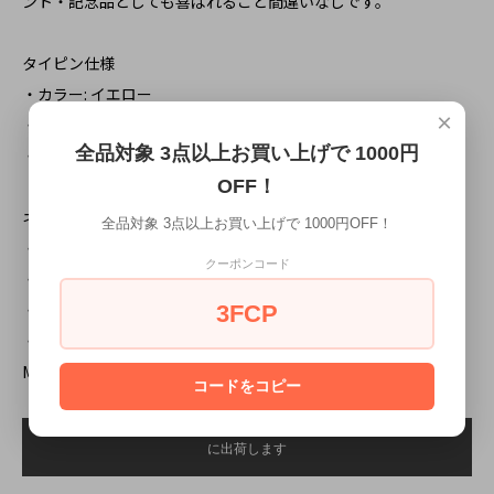
ント・記念品としても喜ばれること間違いなしです。
タイピン仕様
・カラー: イエロー
×
・素材：すず合金/真鍮/メッキ加工/エポキシ樹脂
全品対象 3点以上お買い上げで 1000円
・サイズ：約 58.5mm×6mm
OFF！
ネクタイ仕様
全品対象 3点以上お買い上げで 1000円OFF！
・カラー: ブルー
クーポンコード
・素材: シルク100%
・サイズ：142cm×8cm
3FCP
・仕様：オリジナルボックス
Made in JAPAN
コードをコピー