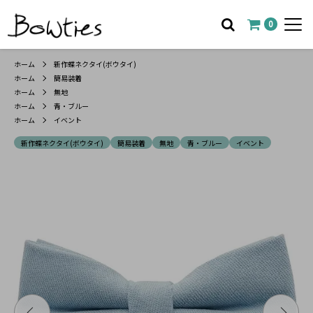
0
ホーム
新作蝶ネクタイ(ボウタイ)
ホーム
簡易装着
ホーム
無地
ホーム
青・ブルー
ホーム
イベント
新作蝶ネクタイ(ボウタイ)
簡易装着
無地
青・ブルー
イベント