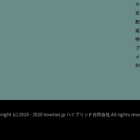
ホ
支
配
返
特
プ
メ
R
right (c) 2010 - 2020 bowties.jp ハイブリッド合同会社 All rights rese