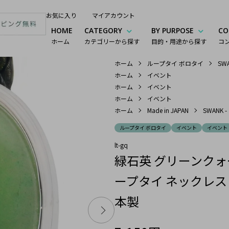
お気に入り
マイアカウント
HOME
CATEGORY
BY PURPOSE
CO
ホーム
カテゴリーから探す
目的・用途から探す
コ
ホーム
ループタイ ボロタイ
SW
ホーム
イベント
ホーム
イベント
ホーム
イベント
ホーム
Made in JAPAN
SWANK 
ループタイ ボロタイ
イベント
イベント
lt-gq
緑石英 グリーンクォー
ープタイ ネックレス
本製