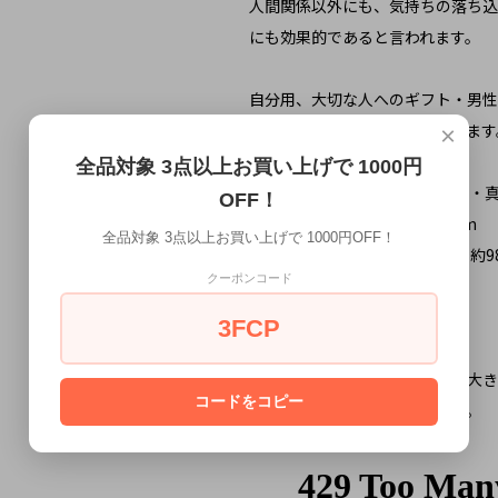
人間関係以外にも、気持ちの落ち込
にも効果的であると言われます。
自分用、大切な人へのギフト・男性
専用のケースにいれてお届けします
×
全品対象 3点以上お買い上げで 1000円
素材：緑石英 グリーンクォーツ・
OFF！
ヘッドサイズ：約3.4cm x 2.7cm
全品対象 3点以上お買い上げで 1000円OFF！
紐サイズ：直径 約0.4cm x 全長 約9
クーポンコード
生産国：日本製
3FCP
※注意事項
・天然素材の為、色・柄・形・大き
コードをコピー
がございます。ご了承ください。