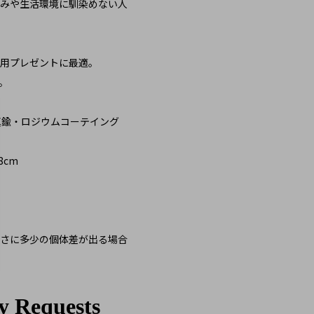
みや生活環境に馴染めない人
用プレゼントに最適。
。
真鍮・ロジウムコーテイング
8cm
さに多少の個体差が出る場合