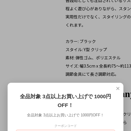
普段用としても注目されているサス
程よく遊び心がありながら、スタン
実用性だけでなく、スタイリングの
くれます。
カラー: ブラック
スタイル: Y型 クリップ
素材: 弾性ゴム、ポリエステル
サイズ: 幅3.5cm x 全長約75～約11
調節金具にて長さ調節対応。
×
全品対象 3点以上お買い上げで 1000円
OFF！
お届け予定日の確認はこちらをクリ
全品対象 3点以上お買い上げで 1000円OFF！
ギフトラッピングの詳細はこちら
クーポンコード