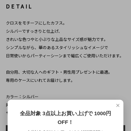
DETAIL
クロスをモチーフにしたカフス。
シルバーですっきりと仕上げ、
きれいな色つやと小ぶりな上品なサイズ感が魅力です。
シンプルながら、華のあるスタイリッシュなイメージで
日常使いからパーティーシーンまで幅広くご使用いただけます。
自分用、大切な人へのギフト・男性用プレゼントに最適。
専用のケースにいれてお届けします。
カラー：シルバー
×
素材：真鍮
サイズ：約 1.8cm x 1.3cm
全品対象 3点以上お買い上げで 1000円
OFF！