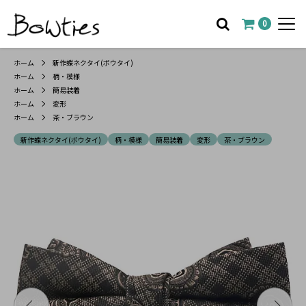
0
ホーム
新作蝶ネクタイ(ボウタイ)
ホーム
柄・模様
ホーム
簡易装着
ホーム
変形
ホーム
茶・ブラウン
新作蝶ネクタイ(ボウタイ)
柄・模様
簡易装着
変形
茶・ブラウン