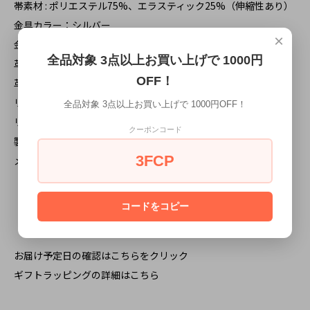
帯素材 : ポリエステル75%、エラスティック25%（伸縮性あり）
金具カラー：シルバー
×
金具素材：真鍮
全品対象 3点以上お買い上げで 1000円
革素材 : 牛革
OFF！
革カラー : マットブラック
リボン幅: 約25ｍｍ
全品対象 3点以上お買い上げで 1000円OFF！
リボン長さ: 約72cm-108cm 調節金具にて長さ調節対応。
クーポンコード
製造国：イギリス
3FCP
メーカー品番：2555 / A04
コードをコピー
お届け予定日の確認はこちらをクリック
ギフトラッピングの詳細はこちら