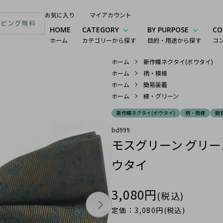
お気に入り
マイアカウント
HOME
CATEGORY
BY PURPOSE
CO
ホーム
カテゴリーから探す
目的・用途から探す
コ
ホーム
新作蝶ネクタイ(ボウタイ)
ホーム
柄・模様
ホーム
簡易装着
ホーム
緑・グリーン
新作蝶ネクタイ(ボウタイ)
柄・模様
簡
bd999
モスグリーン グリー
ウタイ
3,080円
(税込)
定価：3,080円(税込)