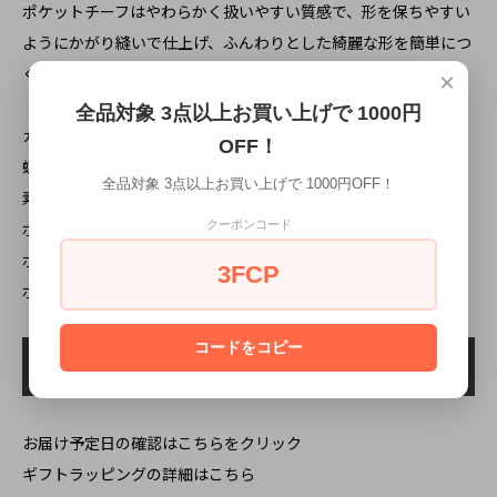
ポケットチーフはやわらかく扱いやすい質感で、形を保ちやすい
ようにかがり縫いで仕上げ、ふんわりとした綺麗な形を簡単につ
くれます。
×
全品対象 3点以上お買い上げで 1000円
カラー: レッド
OFF！
蝶ネクタイスタイル: 簡易装着タイプ
全品対象 3点以上お買い上げで 1000円OFF！
素材: ポリエステル
クーポンコード
ボウタイリボンサイズ: 約11cm x 5.8cm
ボウタイネックサイズ: 約33cm～59cm
3FCP
ポケットチーフサイズ: 約24cm x 24cm
コードをコピー
お届け予定日の確認はこちらをクリック
ギフトラッピングの詳細はこちら