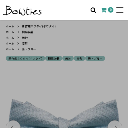
0
ホーム
新作蝶ネクタイ(ボウタイ)
ホーム
簡易装着
ホーム
無地
ホーム
変形
ホーム
青・ブルー
新作蝶ネクタイ(ボウタイ)
簡易装着
無地
変形
青・ブルー