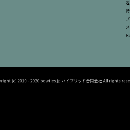
返
特
プ
メ
R
right (c) 2010 - 2020 bowties.jp ハイブリッド合同会社 All rights rese