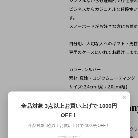
シンプルながらも躍動的で存在感の
ビジネスからカジュアルな普段使い
す。
スノーボードがお好きな方にお薦め
自分用、大切な人へのギフト・男性
専用のケースにいれてお届けします
カラー: シルバー
素材: 真鍮・ロジウムコーティング
サイズ: 2.4cm(横) x 2.0cm(縦)
×
全品対象 3点以上お買い上げで 1000円
OFF！
全品対象 3点以上お買い上げで 1000円OFF！
お届け予定日の確認はこちらをクリ
ギフトラッピングの詳細はこちら
クーポンコード