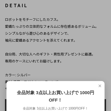
DETAIL
ロボットをモチーフにしたカフス。
愛嬌たっぷりの立体的なフォルムに存在感あるボリューム。
シンプルながら遊び心のあるデザインで、
袖元に愛嬌あるアクセントを添えてくれます。
自分用、大切な人へのギフト・男性用プレゼントに最適。
専用のケースにいれてお届けします。
カラー: シルバー
素材: 真鍮・ロジウムコーティング
×
サイズ: 2.4cm x 1.4cm (フェイス部)
全品対象 3点以上お買い上げで 1000円
OFF！
全品対象 3点以上お買い上げで 1000円OFF！