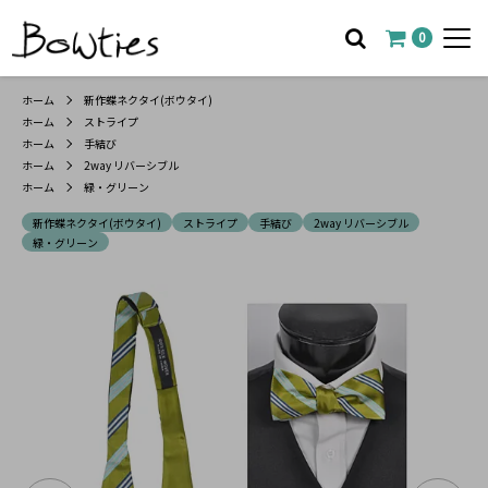
0
ホーム
新作蝶ネクタイ(ボウタイ)
ホーム
ストライプ
ホーム
手結び
ホーム
2way リバーシブル
ホーム
緑・グリーン
新作蝶ネクタイ(ボウタイ)
ストライプ
手結び
2way リバーシブル
緑・グリーン