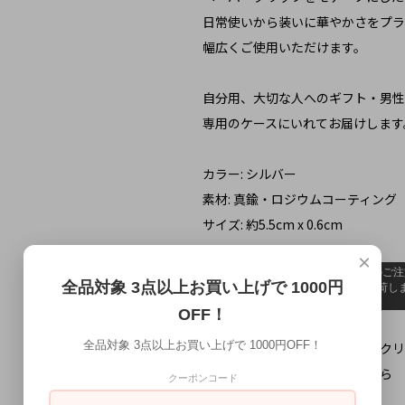
日常使いから装いに華やかさをプラ
幅広くご使用いただけます。
自分用、大切な人へのギフト・男性
専用のケースにいれてお届けします
カラー: シルバー
素材: 真鍮・ロジウムコーティング
サイズ: 約5.5cm x 0.6cm
×
全品対象 3点以上お買い上げで 1000円
OFF！
全品対象 3点以上お買い上げで 1000円OFF！
お届け予定日の確認はこちらをクリ
ギフトラッピングの詳細はこちら
クーポンコード