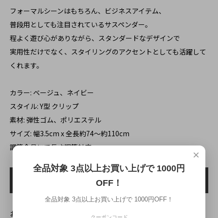
フォーマルシーンはもちろん、ビジネスアイテム、
普段用としても注目されているサスペンダー。
程よく遊び心がありながら、スタンダードなデザインで
実用性だけでなく、スタイリングのアクセントとしても活躍して
くれます。
カラー: ベージュ、ネイビー
スタイル: Y型 クリップ
素材: 弾性ゴム、ポリエステル
サイズ: 幅3.5cm x 全長約74～約110cm
調節金具にて長さ調節対応。
×
全品対象 3点以上お買い上げで 1000円
OFF！
全品対象 3点以上お買い上げで 1000円OFF！
お届け予定日の確認はこちらをクリック
クーポンコード