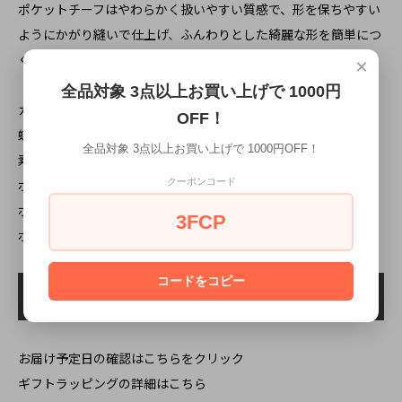
ポケットチーフはやわらかく扱いやすい質感で、形を保ちやすい
ようにかがり縫いで仕上げ、ふんわりとした綺麗な形を簡単につ
くれます。
×
全品対象 3点以上お買い上げで 1000円
カラー: ライラック
OFF！
蝶ネクタイスタイル: 簡易装着タイプ
全品対象 3点以上お買い上げで 1000円OFF！
素材: ポリエステル
クーポンコード
ボウタイリボンサイズ: 約11cm x 5.8cm
ボウタイネックサイズ: 約33cm～59cm
3FCP
ポケットチーフサイズ: 約24cm x 24cm
コードをコピー
お届け予定日の確認はこちらをクリック
ギフトラッピングの詳細はこちら