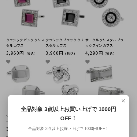
クラシック ピンク クリス
クラシック ブラック クリ
サークル クリスタル ブラ
タル カフス
スタル カフス
ックライン カフス
3,960円
3,960円
4,290円
(税込)
(税込)
(税込)
×
全品対象 3点以上お買い上げで 1000円
シンプル クリスタル 4コ
シルバー クリスタル ノッ
マットシルバー クリスタ
OFF！
ーナー カフス
ト カフス
ル カフス
3,630円
4,510円
3,630円
全品対象 3点以上お買い上げで 1000円OFF！
(税込)
(税込)
(税込)