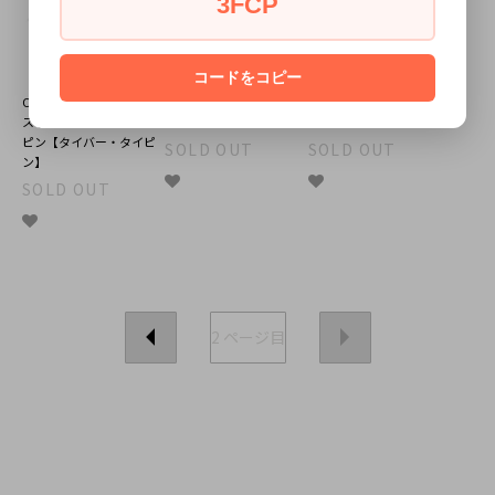
3FCP
コードをコピー
Ox & Bull Trading Co ベー
アンモナイト 化石 ネクタ
パレット ネクタイピン タ
スボール バット ネクタイ
イピン タイバー
イバー
ピン【タイバー・タイピ
SOLD OUT
SOLD OUT
ン】
SOLD OUT
2
ページ目