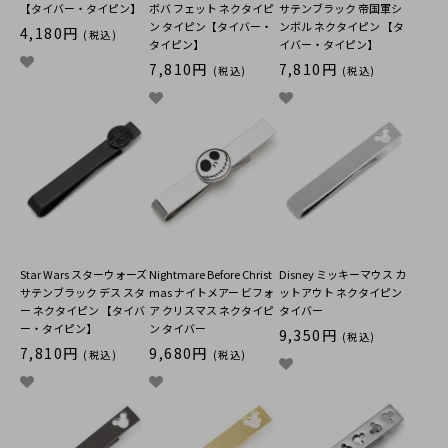
【タイバー・タイピン】
ボバ フェット ネクタイピ
サテンブラック 帝国軍シ
ン タイピン【タイバー・
ンボル ネクタイピン 【タ
4,180円
(税込)
タイピン】
イバー・タイピン】
7,810円
7,810円
(税込)
(税込)
Star Wars スターウォーズ
Nightmare Before Christ
Disney ミッキーマウス カ
サテンブラック デス スタ
mas ナイトメアー ビフォ
ットアウト ネクタイピン
ー ネクタイピン 【タイバ
ア クリスマス ネクタイピ
タイバー
ー・タイピン】
ン タイバー
9,350円
(税込)
7,810円
9,680円
(税込)
(税込)