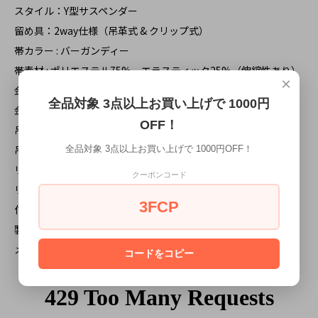
スタイル：Y型サスペンダー
留め具：2way仕様（吊革式 & クリップ式）
帯カラー : バーガンディー
帯素材 : ポリエステル75%、エラスティック25%（伸縮性あり）
×
金具カラー：シルバー
全品対象 3点以上お買い上げで 1000円
金具素材：真鍮
OFF！
吊り革素材 : 牛革
吊り革カラー : ブラック
全品対象 3点以上お買い上げで 1000円OFF！
リボン幅: 約35ｍｍ
クーポンコード
リボン長さ: 約65cm-110cm 調節金具にて長さ調節対応。
3FCP
付属品：ボタン
製造国：イギリス
メーカー品番：2386/1
コードをコピー