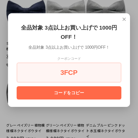
×
全品対象 3点以上お買い上げで 1000円
OFF！
ネイビー ペイズリー 植物
シルバー ペイズリー 植物
ライトグレー ペイズリー
全品対象 3点以上お買い上げで 1000円OFF！
模様 蝶ネクタイ ボウタイ
模様 蝶ネクタイ ボウタイ
植物模様 蝶ネクタイ ボウ
タイ
3,080円
3,080円
(税込)
(税込)
クーポンコード
3,080円
(税込)
3FCP
コードをコピー
グレー ペイズリー 植物模
グリーン ペイズリー 植物
デニム ブルー ピンク ドッ
様 蝶ネクタイ ボウタイ
模様 蝶ネクタイ ボウタイ
ト 水玉 蝶ネクタイ ボウタ
イ